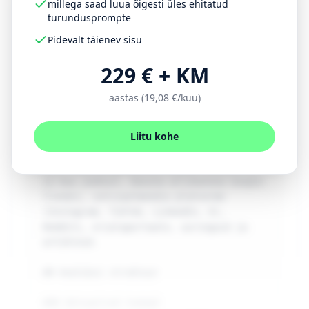
millega saad luua õigesti üles ehitatud
turundusprompte
Samm
1
·
Trendide analüüs
Kopeeri
Pidevalt täienev sisu
229 € + KM
Sa oled sotsiaalmeedia strateeg, kes 
tunneb hästi Eesti turgu ja 
aastas (19,08 €/kuu)
rahvusvahelisi trende.

Liitu kohe
## Ülesanne

Uuri [VALDKOND/TEEMA] trende viimase 6–
12 kuu jooksul. Kasuta allikatena Google 
Trendsi, sotsiaalmeedia platvorme 
(Instagram, TikTok, LinkedIn, X), 
Redditi, erialaportaale, uuringuid ja 
artikleid.

## Analüüsi struktuur

### Aktuaalsed teemad
