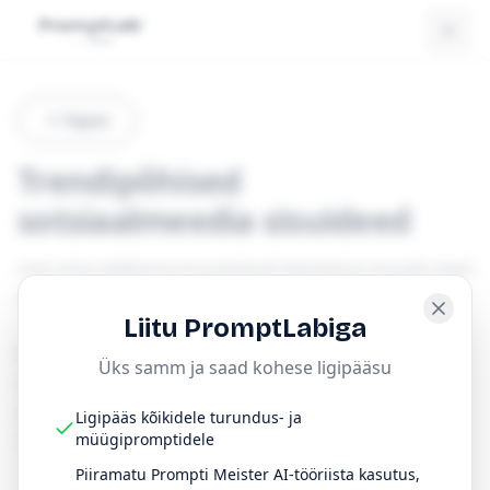
Tagasi
Trendipõhised
sotsiaalmeedia sisuideed
Leia oma valdkonna kuumimad teemad ja muuda need
postitusteks.
Liitu PromptLabiga
Esimeses etapis tuuakse välja teemad, mis on sinu
Üks samm ja saad kohese ligipääsu
valdkonnas praegu aktuaalsed. Teises etapis
genereeritakse nende põhjal 10-20 konkreetset
Ligipääs kõikidele turundus- ja
sisuideed koos hook’i ja formaadiga.
müügipromptidele
Piiramatu Prompti Meister AI-tööriista kasutus,