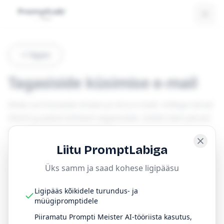
Tagasi
Tagasiside küsimise e-mail
Aitab sul kirjutada viisaka ja siira e-maili, millega tänad
klienti ja palud lühikest tagasisidet. Sobib hästi pärast
ostu või teenuse kasutamist.
Liitu PromptLabiga
Üks samm ja saad kohese ligipääsu
Prompt
Kopeeri
Ligipääs kõikidele turundus- ja
müügipromptidele
Kirjuta mulle viisakas ja siiras e-mail, 
Piiramatu Prompti Meister AI-tööriista kasutus,
millega küsin klientidelt tagasisidet 