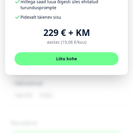
millega saad luua õigesti üles ehitatud
[teenuse/toote] kohta.

turundusprompte
Pidevalt täienev sisu
Soovin, et kiri:

 – Tänab kliendi usalduse eest

229 € + KM
 – Palub lühidalt tagasisidet (1–2 
küsimust või link Google Formile)

aastas (19,08 €/kuu)
 – Võib pakkuda väikest motivatsiooni 
(nt kink, tänu, loosimine)
Liitu kohe
Märksõnad
Tagasiside
Küsitlus
Kiirvalikud