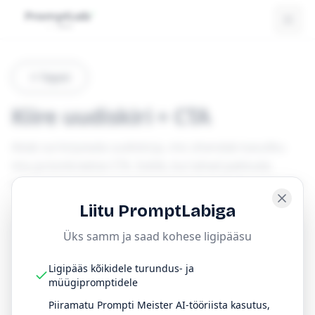
Tagasi
Kiire uudiskiri + CTA
Aitab sul kirjutada uudiskirja, mis ühendab kasuliku
sisu ja konkreetse CTA. Sobib, kui tahad pakkuda
väärtust ja samas suunata lugejat järgmisele sammule.
Liitu PromptLabiga
Üks samm ja saad kohese ligipääsu
Prompt
Kopeeri
Ligipääs kõikidele turundus- ja
müügipromptidele
Aita mul kirjutada üks uudiskiri, mis 
Piiramatu Prompti Meister AI-tööriista kasutus,
kombineerib väärtust ja tegevusele 