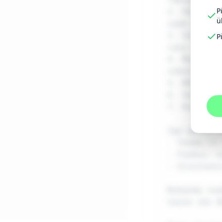
P
2. Hariv/ka
ü
saab kohe r
3. Sotsiaal
P
case study)

4. Meelelah
sobib bränd
5. Müük/pak
6. Vastuväi
7. Kogukonn
Iga päeva k
- Teema (1 
- Fookus: m
- Sisusuuni
Kohanda tee
toote või B