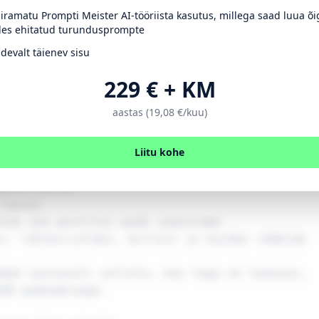
iiramatu Prompti Meister AI-tööriista kasutus, millega saad luua õi
sulik sisu (konkreetne nõuanne, mida lugeja 
les ehitatud turundusprompte
akendada)

ne tõestus (kliendi tagasiside, tulemused, 
idevalt täienev sisu
229 € + KM
utus (meem, sarkasm või äratundmishetk – mis 
iga)

aastas (19,08 €/kuu)
kumine (selge üleskutse tegevusele)

dete hajutamine (levinuim kahtlus + vastus)

Liitu kohe
a tunne (küsimus, kaasamine, jagatud kogemus)
ohta esita:

lause)

ida see postitus peab saavutama

s: lühikirjeldus, millest ja kuidas rääkida

mad vastavalt sellele, kas tegu on teenuse, 
2B pakkumisega.
