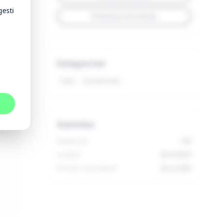
gesti
Salvesta lemmikuks
Kategooriad
Müük
Sotsiaalmeedia


Statistika
Vaatamisi
130
Lisatud
30.8.2025
Viimati uuendatud
26.2.2026