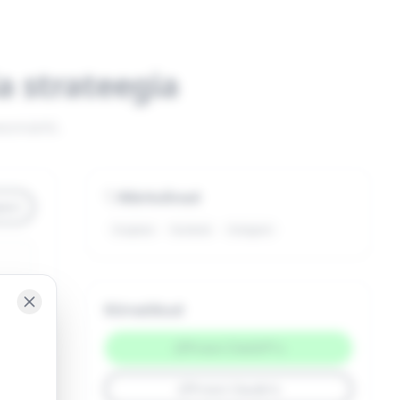
a strateegia
eesmärki.
Märksõnad
eeri
Sisuplaan
Facebook
Instagram
Kiirvalikud
Proovi ChatGPT-s
Proovi Claude'is