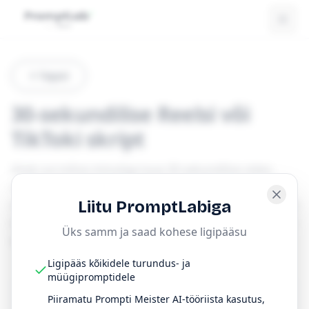
Tagasi
30-sekundilise Reelsi või
TikToki skript
Aitab sul mõne minutiga luua 30-sekundilise video
skripti. Sobib, kui tahad kiiresti teha Reelsi või TikToki,
mis hoiab tähelepanu ja paneb tegutsema. Sisesta vaid
Liitu PromptLabiga
sihtgrupp, teema ja toon ning saad kohe valmis skripti
Üks samm ja saad kohese ligipääsu
dialoogina või monoloogina.
Ligipääs kõikidele turundus- ja
müügipromptidele
Piiramatu Prompti Meister AI-tööriista kasutus,
Prompt
Kopeeri